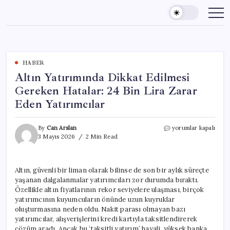
Skip
to
content
HABER
Altın Yatırımında Dikkat Edilmesi
Gereken Hatalar: 24 Bin Lira Zarar
Eden Yatırımcılar
Altın
By
Can Arslan
yorumlar kapalı
Yatırımında
3 Mayıs 2026
2 Min Read
Dikkat
Edilmesi
Gereken
Altın, güvenli bir liman olarak bilinse de son bir aylık süreçte
Hatalar:
yaşanan dalgalanmalar yatırımcıları zor durumda bıraktı.
24
Bin
Özellikle altın fiyatlarının rekor seviyelere ulaşması, birçok
Lira
yatırımcının kuyumcuların önünde uzun kuyruklar
Zarar
oluşturmasına neden oldu. Nakit parası olmayan bazı
Eden
yatırımcılar, alışverişlerini kredi kartıyla taksitlendirerek
Yatırımcılar
çözüm aradı. Ancak bu ‘taksitli yatırım’ hayali, yüksek banka