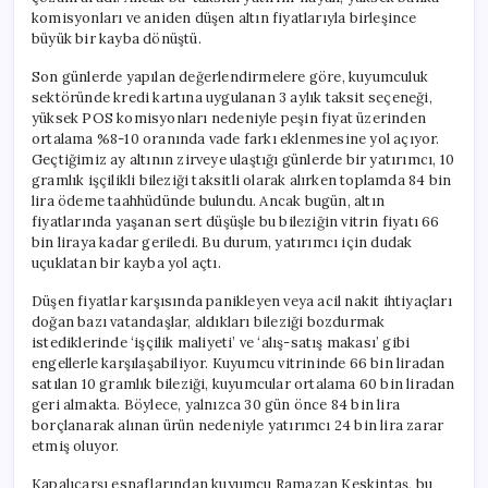
için
komisyonları ve aniden düşen altın fiyatlarıyla birleşince
büyük bir kayba dönüştü.
Son günlerde yapılan değerlendirmelere göre, kuyumculuk
sektöründe kredi kartına uygulanan 3 aylık taksit seçeneği,
yüksek POS komisyonları nedeniyle peşin fiyat üzerinden
ortalama %8-10 oranında vade farkı eklenmesine yol açıyor.
Geçtiğimiz ay altının zirveye ulaştığı günlerde bir yatırımcı, 10
gramlık işçilikli bileziği taksitli olarak alırken toplamda 84 bin
lira ödeme taahhüdünde bulundu. Ancak bugün, altın
fiyatlarında yaşanan sert düşüşle bu bileziğin vitrin fiyatı 66
bin liraya kadar geriledi. Bu durum, yatırımcı için dudak
uçuklatan bir kayba yol açtı.
Düşen fiyatlar karşısında panikleyen veya acil nakit ihtiyaçları
doğan bazı vatandaşlar, aldıkları bileziği bozdurmak
istediklerinde ‘işçilik maliyeti’ ve ‘alış-satış makası’ gibi
engellerle karşılaşabiliyor. Kuyumcu vitrininde 66 bin liradan
satılan 10 gramlık bileziği, kuyumcular ortalama 60 bin liradan
geri almakta. Böylece, yalnızca 30 gün önce 84 bin lira
borçlanarak alınan ürün nedeniyle yatırımcı 24 bin lira zarar
etmiş oluyor.
Kapalıçarşı esnaflarından kuyumcu Ramazan Keskintaş, bu