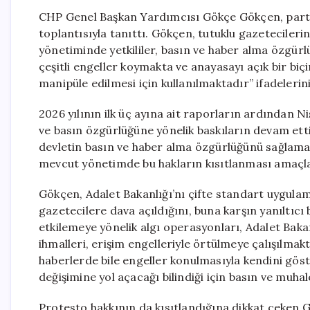
CHP Genel Başkan Yardımcısı Gökçe Gökçen, parti
toplantısıyla tanıttı. Gökçen, tutuklu gazeteciler
yönetiminde yetkililer, basın ve haber alma özgür
çeşitli engeller koymakta ve anayasayı açık bir biç
manipüle edilmesi için kullanılmaktadır” ifadelerini
2026 yılının ilk üç ayına ait raporların ardından
ve basın özgürlüğüne yönelik baskıların devam etti
devletin basın ve haber alma özgürlüğünü sağlamak
mevcut yönetimde bu hakların kısıtlanması amaçl
Gökçen, Adalet Bakanlığı’nı çifte standart uygula
gazetecilere dava açıldığını, buna karşın yanıltıcı b
etkilemeye yönelik algı operasyonları, Adalet Baka
ihmalleri, erişim engelleriyle örtülmeye çalışılmak
haberlerde bile engeller konulmasıyla kendini gö
değişimine yol açacağı bilindiği için basın ve muha
Protesto hakkının da kısıtlandığına dikkat çeken 