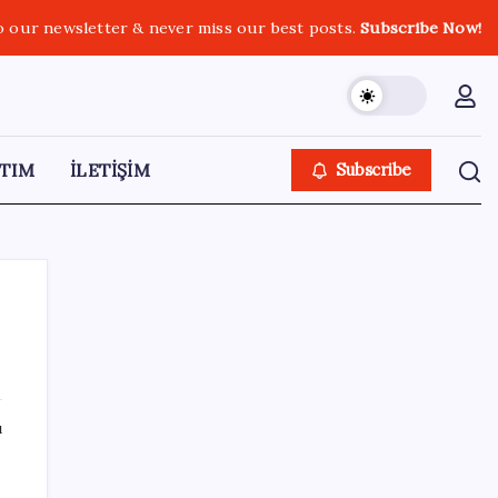
o our newsletter & never miss our best posts.
Subscribe Now!
TIM
İLETİŞİM
Subscribe
SON YAZILAR
ı
Türkiye’ye gelen turistler alışveriş yapmadı,
saçını yaptırdı!