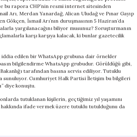
 ve bu rapora CHP’nin resmi internet sitesinden
 İsmail Arı, Merdan Yanardağ, Alican Uludağ ve Pınar Gayıp
rten Gökçen, İsmail Arı’nın duruşmasının 5 Haziran’da
amalarla yargılanacağını biliyor musunuz? Soruşturmanın
 suçlamalarla karşı karşıya kalacak, ki bunlar gazetecilik
 iddia edilen bir WhatsApp grubuna dair örnekler
 basın bilgilendirme WhatsApp grubudur. Görüldüğü gibi,
t Bakanlığı tarafından basına servis ediliyor. Tutuklu
a sunuluyor. Cumhuriyet Halk Partisi İletişim bu bilgileri
” diye konuştu.
nlarda tutuklanan kişilerin, geçtiğimiz yıl yaşamını
 hakkında ifade vermek üzere tutuklu tutulduğunu da