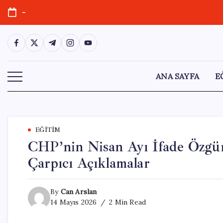
Skip
-
to
content
https://www.facebook.com/
https://twitter.com/
https://t.me/
https://www.instagram.com/
https://youtube.com/
ANA SAYFA
E
EĞITIM
CHP’nin Nisan Ayı İfade Özgü
Çarpıcı Açıklamalar
By
Can Arslan
14 Mayıs 2026
2 Min Read