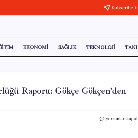
Subscribe t
ĞİTİM
EKONOMİ
SAĞLIK
TEKNOLOJİ
TANI
rlüğü Raporu: Gökçe Gökçen’den
CHP’nin
yorumlar kapal
Nisan
Ayı
İfade