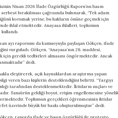
Özgürlüğü
sinin Nisan 2026 İfade Özgürlüğü Raporu’nu basın
Raporu:
in serbest bırakılması çağrısında bulunarak, “Tek adam
Gökçe
lüğünü korumak yerine, bu hakların önüne geçmek için
Gökçen’den
imde ihlal etmektedir. Anayasa ihlalleri, toplumun
Çarpıcı
 kullandı.
Açıklamalar
için
 Nisan ayı raporunu da kamuoyuyla paylaşan Gökçen, ifade
ğini vurguladı. Gökçen, “Anayasa’nın 28. maddesi,
 için gerekli tedbirleri almasını öngörmektedir. Ancak
anmaktadır” dedi.
makla eleştirerek, açık kaynaklardan araştırma yapan
ilgi veren bazı kişilerin desteklendiğini belirtti. “Yargıyı
nlığı tarafından desteklenmektedir. İktidarın suçları ve
tadır. Sansürün geldiği boyut, erişim engellemesine yöneli
stermektedir. Toplumun gerçekleri öğrenmesinin iktidar
lefet üzerinde büyük bir baskı oluşturulmuştur” dedi.
Gökçen, raporda ifade ve basın özgürlüğü ile protesto