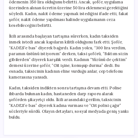
ödemenin 350 lira olduğunu belirtti. Ancak, şoför, uygulama
üzerinden alınan ücretin üzerine 50 lira eklenmesi gerektiğini
söyledi. Kadın, nakit ödeme yapmak istediğini ifade etti, fakat
şoför, nakit ödeme yapılması halinde uygulamanın ceza
kesebileceğini belirtti.
İkili arasında başlayan tartışma sürerken, kadın taksiden
inmek istedi ancak kapıların kilitli olduğunu fark etti. Şoför,
“KADES’e bas” diyerek bağırdı. Kadın yolcu, “300 lira verdim,
paramın üstünü istiyorum” derken, taksi şoförü, “Bıktım sizin
gibilerden” diyerek karşılık verdi. Kadının “Yüzünü de çektim”
demesi üzerine şoför, “Git işine, konuşup durma” dedi. Bu
esnada, taksicinin kadının eline vurduğu anlar, cep telefonu
kamerasına yansıdı.
Kadın, taksiden indikten sonra tartışma devam etti. Polise
ihbarda bulunan kadın, hastaneden darp raporu alarak
şoförden şikayetçi oldu. İkili arasındaki gerilim, taksicinin
“KADES’e bas” diyerek kadına vurması ve “Git polisi çağır”
sözleriyle sürdü. Olayın detayları, sosyal medyada geniş yankı
buldu.