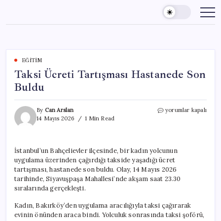
Skip
to
content
EĞITIM
Taksi Ücreti Tartışması Hastanede Son
Buldu
Taksi
By
Can Arslan
yorumlar kapalı
Ücreti
14 Mayıs 2026
1 Min Read
Tartışması
Hastanede
Son
İstanbul’un Bahçelievler ilçesinde, bir kadın yolcunun
Buldu
uygulama üzerinden çağırdığı takside yaşadığı ücret
için
tartışması, hastanede son buldu. Olay, 14 Mayıs 2026
tarihinde, Siyavuşpaşa Mahallesi’nde akşam saat 23.30
sıralarında gerçekleşti.
Kadın, Bakırköy’den uygulama aracılığıyla taksi çağırarak
evinin önünden araca bindi. Yolculuk sonrasında taksi şoförü,