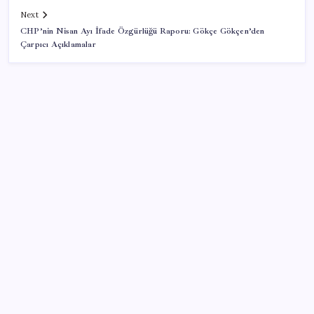
Next
CHP’nin Nisan Ayı İfade Özgürlüğü Raporu: Gökçe Gökçen’den
Çarpıcı Açıklamalar
SON YAZILAR
Türkiye’ye gelen turistler alışveriş yapmadı, saçını
yaptırdı!
Sürekli maddi sorun yaşayan insanların beyni daha
çabuk yaşlanabiliyor: ‘Beyin de yoruluyor’
Ekran Kartı Fiyatlarına Zam Yolda: Yüzde 40’a Varan