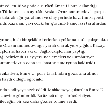
Kazada
spit edilen 18 yaşındaki sürücü Emre U.’nun kullandığı
İnşaat
ışan Türkmenistan uyruklu Arslan Orazmammedov’a çarptı.
İşçisi
arak ağır yaralandı ve olay yerinde hayatını kaybetti.
Hayatını
andı. Kaza anı çevredeki bir güvenlik kamerası tarafından
Kaybetti
için
yonet, hızlı bir şekilde ilerlerken yol kenarında çalışmakta
 Orazmammedov, ağır yaralı olarak yere yığıldı. Kazayı
iplerine haber verdi. Sağlık ekiplerinin yaptığı
 belirlendi. Olay yeri incelemeleri ve Cumhuriyet
mammedov’un cenazesi hastane morguna kaldırıldı.
 çıkarken, Emre U. polis tarafından gözaltına alındı.
 kaydı olduğu öğrenildi.
ından adliyeye sevk edildi. Mahkemeye çıkarılan Emre U.,
aevine gönderildi. Bu üzücü olay, sürücü ehliyeti
eceğini bir kez daha gözler önüne serdi.