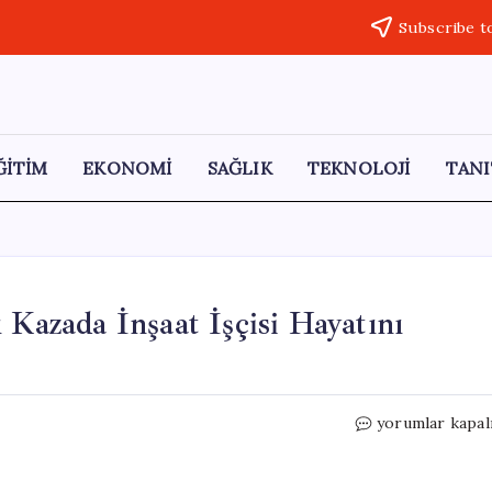
Subscribe t
ĞİTİM
EKONOMİ
SAĞLIK
TEKNOLOJİ
TANI
 Kazada İnşaat İşçisi Hayatını
Ehliyetsiz
yorumlar kapal
Sürücünün
Yol
Açtığı