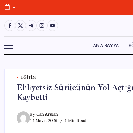
Skip
-
to
content
https://www.facebook.com/
https://twitter.com/
https://t.me/
https://www.instagram.com/
https://youtube.com/
ANA SAYFA
E
EĞITIM
Ehliyetsiz Sürücünün Yol Açtığı
Kaybetti
By
Can Arslan
12 Mayıs 2026
1 Min Read