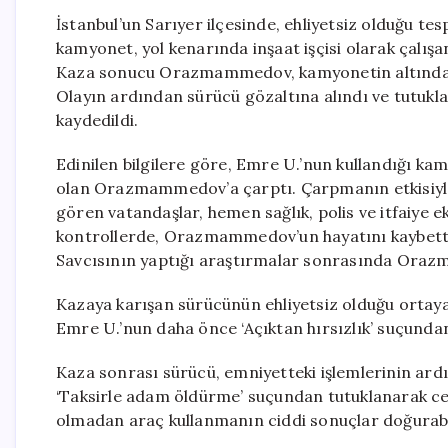
İstanbul’un Sarıyer ilçesinde, ehliyetsiz olduğu te
kamyonet, yol kenarında inşaat işçisi olarak çal
Kaza sonucu Orazmammedov, kamyonetin altında kal
Olayın ardından sürücü gözaltına alındı ve tutukl
kaydedildi.
Edinilen bilgilere göre, Emre U.’nun kullandığı kam
olan Orazmammedov’a çarptı. Çarpmanın etkisiyle
gören vatandaşlar, hemen sağlık, polis ve itfaiye ek
kontrollerde, Orazmammedov’un hayatını kaybettiği
Savcısının yaptığı araştırmalar sonrasında Oraz
Kazaya karışan sürücünün ehliyetsiz olduğu ortaya
Emre U.’nun daha önce ‘Açıktan hırsızlık’ suçundan
Kaza sonrası sürücü, emniyetteki işlemlerinin ard
‘Taksirle adam öldürme’ suçundan tutuklanarak cez
olmadan araç kullanmanın ciddi sonuçlar doğurabil