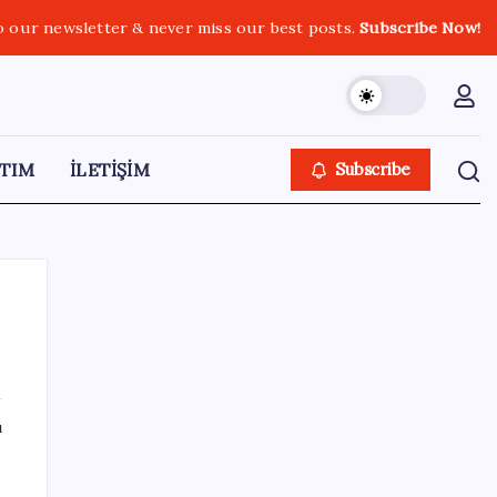
o our newsletter & never miss our best posts.
Subscribe Now!
TIM
İLETİŞİM
Subscribe
SON YAZILAR
ı
Türkiye’ye gelen turistler alışveriş yapmadı,
saçını yaptırdı!