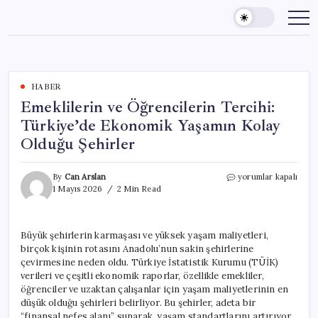
Skip
to
content
HABER
Emeklilerin ve Öğrencilerin Tercihi:
Türkiye’de Ekonomik Yaşamın Kolay
Olduğu Şehirler
Emeklilerin
By
Can Arslan
yorumlar kapalı
ve
1 Mayıs 2026
2 Min Read
Öğrencilerin
Tercihi:
Türkiye’de
Büyük şehirlerin karmaşası ve yüksek yaşam maliyetleri,
Ekonomik
birçok kişinin rotasını Anadolu’nun sakin şehirlerine
Yaşamın
Kolay
çevirmesine neden oldu. Türkiye İstatistik Kurumu (TÜİK)
Olduğu
verileri ve çeşitli ekonomik raporlar, özellikle emekliler,
Şehirler
öğrenciler ve uzaktan çalışanlar için yaşam maliyetlerinin en
için
düşük olduğu şehirleri belirliyor. Bu şehirler, adeta bir
“finansal nefes alanı” sunarak, yaşam standartlarını artırıyor.