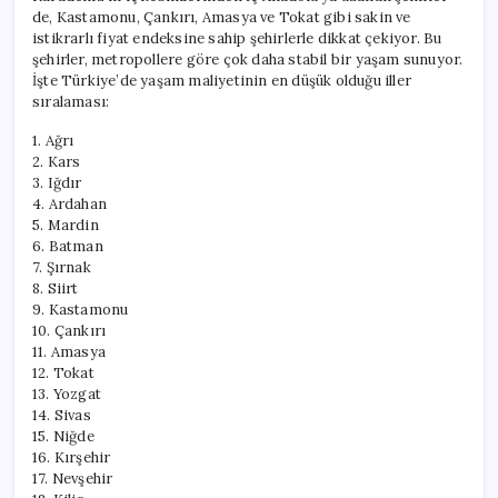
de, Kastamonu, Çankırı, Amasya ve Tokat gibi sakin ve
istikrarlı fiyat endeksine sahip şehirlerle dikkat çekiyor. Bu
şehirler, metropollere göre çok daha stabil bir yaşam sunuyor.
İşte Türkiye’de yaşam maliyetinin en düşük olduğu iller
sıralaması:
1. Ağrı
2. Kars
3. Iğdır
4. Ardahan
5. Mardin
6. Batman
7. Şırnak
8. Siirt
9. Kastamonu
10. Çankırı
11. Amasya
12. Tokat
13. Yozgat
14. Sivas
15. Niğde
16. Kırşehir
17. Nevşehir