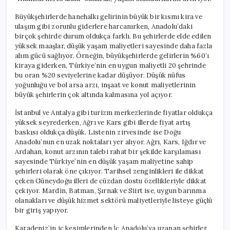
Büyükşehirlerde hanehalkı gelirinin büyük bir kısmı kira ve
ulaşım gibi zorunlu giderlere harcanırken, Anadolu’daki
birçok şehirde durum oldukça farklı. Bu şehirlerde elde edilen
yüksek maaşlar, düşük yaşam maliyetleri sayesinde daha fazla
alım gücü sağlıyor. Örneğin, büyükşehirlerde gelirlerin %60’ı
kiraya giderken, Türkiye’nin en uygun maliyetli 20 şehrinde
bu oran %20 seviyelerine kadar düşüyor. Düşük nüfus
yoğunluğu ve bol arsa arzı, inşaat ve konut maliyetlerinin
büyük şehirlerin çok altında kalmasına yol açıyor.
İstanbul ve Antalya gibi turizm merkezlerinde fiyatlar oldukça
yüksek seyrederken, Ağrı ve Kars gibi illerde fiyat artış
baskısı oldukça düşük. Listenin zirvesinde ise Doğu
Anadolu’nun en uzak noktaları yer alıyor. Ağrı, Kars, Iğdır ve
Ardahan, konut arzının talebi rahat bir şekilde karşılaması
sayesinde Türkiye’nin en düşük yaşam maliyetine sahip
şehirleri olarak öne çıkıyor. Tarihsel zenginlikleri ile dikkat
çeken Güneydoğu illeri de cüzdan dostu özellikleriyle dikkat
çekiyor. Mardin, Batman, Şırnak ve Siirt ise, uygun barınma
olanakları ve düşük hizmet sektörü maliyetleriyle listeye güçlü
bir giriş yapıyor.
Karadeniz’in iç kesimlerinden İç Anadolu’ya uzanan şehirler