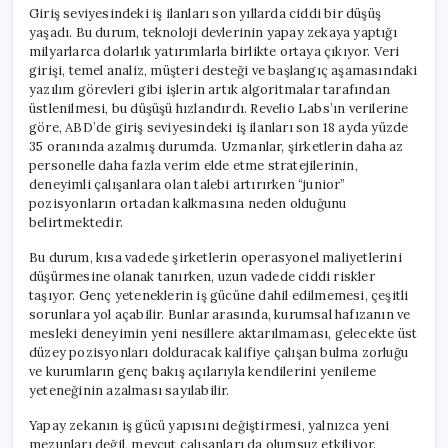
için
Giriş seviyesindeki iş ilanları son yıllarda ciddi bir düşüş
yaşadı. Bu durum, teknoloji devlerinin yapay zekaya yaptığı
milyarlarca dolarlık yatırımlarla birlikte ortaya çıkıyor. Veri
girişi, temel analiz, müşteri desteği ve başlangıç aşamasındaki
yazılım görevleri gibi işlerin artık algoritmalar tarafından
üstlenilmesi, bu düşüşü hızlandırdı. Revelio Labs’ın verilerine
göre, ABD’de giriş seviyesindeki iş ilanları son 18 ayda yüzde
35 oranında azalmış durumda. Uzmanlar, şirketlerin daha az
personelle daha fazla verim elde etme stratejilerinin,
deneyimli çalışanlara olan talebi artırırken “junior”
pozisyonların ortadan kalkmasına neden olduğunu
belirtmektedir.
Bu durum, kısa vadede şirketlerin operasyonel maliyetlerini
düşürmesine olanak tanırken, uzun vadede ciddi riskler
taşıyor. Genç yeteneklerin iş gücüne dahil edilmemesi, çeşitli
sorunlara yol açabilir. Bunlar arasında, kurumsal hafızanın ve
mesleki deneyimin yeni nesillere aktarılmaması, gelecekte üst
düzey pozisyonları dolduracak kalifiye çalışan bulma zorluğu
ve kurumların genç bakış açılarıyla kendilerini yenileme
yeteneğinin azalması sayılabilir.
Yapay zekanın iş gücü yapısını değiştirmesi, yalnızca yeni
mezunları değil, mevcut çalışanları da olumsuz etkiliyor.