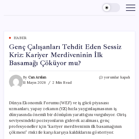
Skip
to
content
HABER
Genç Çalışanları Tehdit Eden Sessiz
Kriz: Kariyer Merdiveninin İlk
Basamağı Çöküyor mu?
Genç
By
Can Arslan
yorumlar kapalı
Çalışanları
11 Mayıs 2026
2 Min Read
Tehdit
Eden
Sessiz
Dünya Ekonomik Forumu (WEF) ve iş gücü piyasası
Kriz:
uzmanları, yapay zekanın (YZ) hızla yaygınlaşmasının iş
Kariyer
Merdiveninin
dünyasında önemli bir dönüşüm yarattığını vurguluyor. Giriş
İlk
seviyesindeki pozisyonların giderek azalması, genç
Basamağı
profesyoneller için “kariyer merdiveninin ilk basamağının
Çöküyor
çökmesi” riski ile karşı karşıya kaldıklarını gösteriyor.
mu?