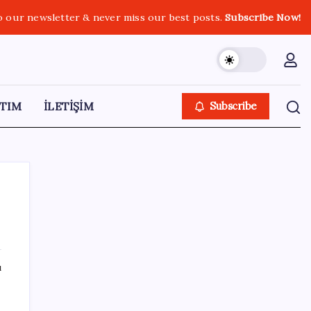
o our newsletter & never miss our best posts.
Subscribe Now!
TIM
İLETİŞİM
Subscribe
SON YAZILAR
ı
CHP’nin butlan MYK’sinden yeni karar: 8 il
başkanlığına atama yapıldı