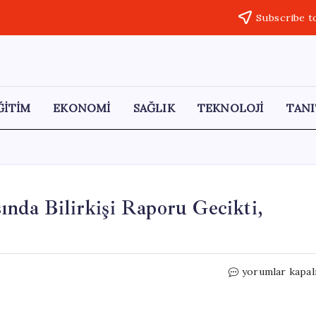
Subscribe t
ĞİTİM
EKONOMİ
SAĞLIK
TEKNOLOJİ
TANI
ında Bilirkişi Raporu Gecikti,
Yüksek
yorumlar kapal
Hızlı
Tren
Kazası