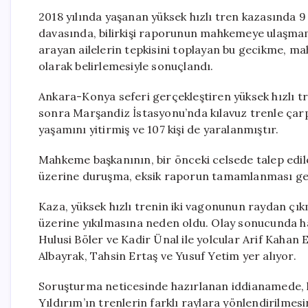
2018 yılında yaşanan yüksek hızlı tren kazasında 9
davasında, bilirkişi raporunun mahkemeye ulaşmam
arayan ailelerin tepkisini toplayan bu gecikme, ma
olarak belirlemesiyle sonuçlandı.
Ankara-Konya seferi gerçekleştiren yüksek hızlı tre
sonra Marşandiz İstasyonu’nda kılavuz trenle çarpı
yaşamını yitirmiş ve 107 kişi de yaralanmıştır.
Mahkeme başkanının, bir önceki celsede talep edil
üzerine duruşma, eksik raporun tamamlanması ger
Kaza, yüksek hızlı trenin iki vagonunun raydan çı
üzerine yıkılmasına neden oldu. Olay sonucunda h
Hulusi Böler ve Kadir Ünal ile yolcular Arif Kahan
Albayrak, Tahsin Ertaş ve Yusuf Yetim yer alıyor.
Soruşturma neticesinde hazırlanan iddianamede
Yıldırım’ın trenlerin farklı raylara yönlendirilme