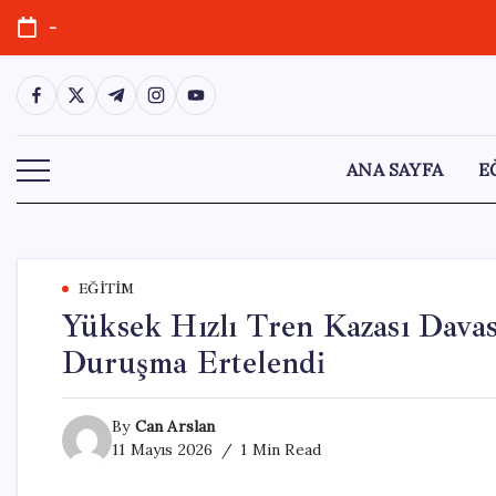
Skip
-
to
content
https://www.facebook.com/
https://twitter.com/
https://t.me/
https://www.instagram.com/
https://youtube.com/
ANA SAYFA
E
EĞITIM
Yüksek Hızlı Tren Kazası Davas
Duruşma Ertelendi
By
Can Arslan
11 Mayıs 2026
1 Min Read