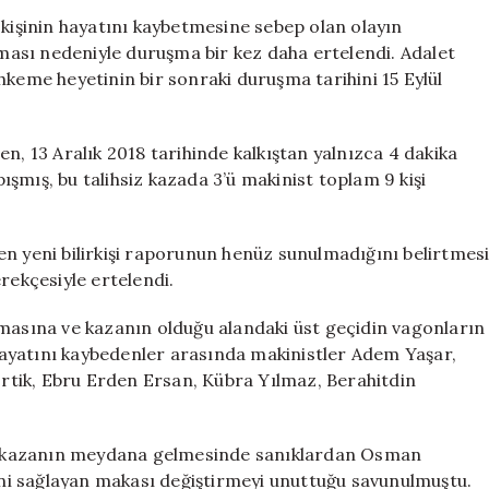
Davasında
 kişinin hayatını kaybetmesine sebep olan olayın
Bilirkişi
ası nedeniyle duruşma bir kez daha ertelendi. Adalet
Raporu
hkeme heyetinin bir sonraki duruşma tarihini 15 Eylül
Gecikti,
Duruşma
Ertelendi
n, 13 Aralık 2018 tarihinde kalkıştan yalnızca 4 dakika
için
şmış, bu talihsiz kazada 3’ü makinist toplam 9 kişi
en yeni bilirkişi raporunun henüz sunulmadığını belirtmes
ekçesiyle ertelendi.
kmasına ve kazanın olduğu alandaki üst geçidin vagonların
ayatını kaybedenler arasında makinistler Adem Yaşar,
 Ertik, Ebru Erden Ersan, Kübra Yılmaz, Berahitdin
, kazanın meydana gelmesinde sanıklardan Osman
sini sağlayan makası değiştirmeyi unuttuğu savunulmuştu.