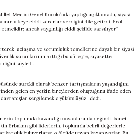
Eleştiriler:
Güvenlik
Millet Meclisi Genel Kurulu’nda yaptığı açıklamada, siyasi
Sorunları
nın ülkeye ciddi zararlar verdiğini dile getirdi. Erol,
Varken
tmelidir; ancak saygınlığı ciddi şekilde sarsılıyor”
Siyaset
Kirletilemez**
için
irterek, uzlaşma ve sorumluluk temellerine dayalı bir siyas
üvenlik sorunlarının arttığı bu süreçte, siyasette
rdiğini söyledi.
üsünde sürekli olarak benzer tartışmaların yaşandığını
lerinden gelen en yetkin bireylerden oluştuğunu ifade eden
k davranışlar sergilemekle yükümlüyüz” dedi.
derlerin toplumda kazandığı unvanlara da değindi. İsmet
n Erbakan gibi liderlerin, toplumda belirli değerlerle
dar karşılık buluyorlarsa o ölçüde unvan kazanıyorlar. Bu,