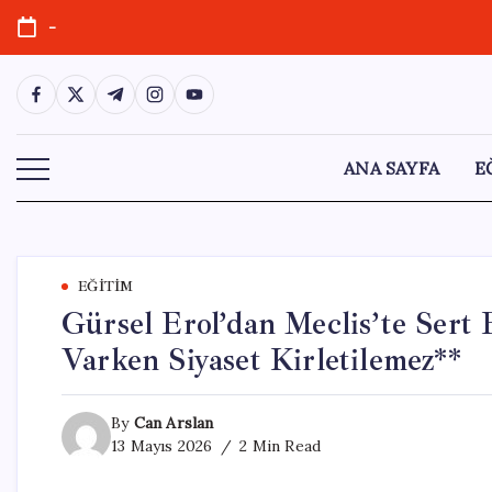
Skip
-
to
content
https://www.facebook.com/
https://twitter.com/
https://t.me/
https://www.instagram.com/
https://youtube.com/
ANA SAYFA
E
EĞITIM
Gürsel Erol’dan Meclis’te Sert 
Varken Siyaset Kirletilemez**
By
Can Arslan
13 Mayıs 2026
2 Min Read