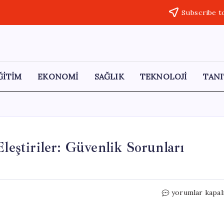
Subscribe t
ĞİTİM
EKONOMİ
SAĞLIK
TEKNOLOJİ
TANI
Eleştiriler: Güvenlik Sorunları
Gürsel
yorumlar kapal
Erol’dan
Meclis’te
Sert