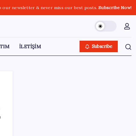
o our newsletter & never miss our best posts.
Subscribe Now!
TIM
İLETİŞİM
Subscribe
SON YAZILAR
ı
Türkiye’ye gelen turistler alışveriş yapmadı,
saçını yaptırdı!