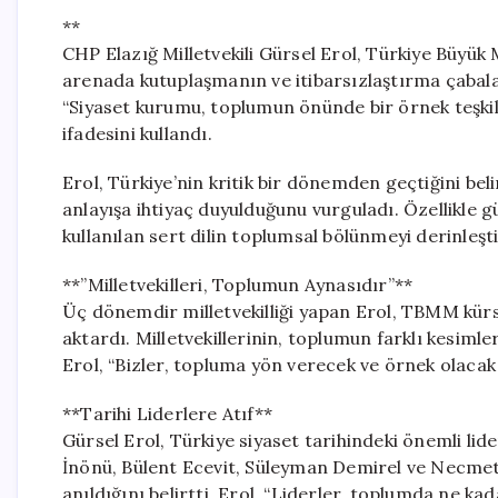
**
CHP Elazığ Milletvekili Gürsel Erol, Türkiye Büyük 
arenada kutuplaşmanın ve itibarsızlaştırma çabaları
“Siyaset kurumu, toplumun önünde bir örnek teşkil e
ifadesini kullandı.
Erol, Türkiye’nin kritik bir dönemden geçtiğini bel
anlayışa ihtiyaç duyulduğunu vurguladı. Özellikle g
kullanılan sert dilin toplumsal bölünmeyi derinleşti
**”Milletvekilleri, Toplumun Aynasıdır”**
Üç dönemdir milletvekilliği yapan Erol, TBMM kürs
aktardı. Milletvekillerinin, toplumun farklı kesim
Erol, “Bizler, topluma yön verecek ve örnek olaca
**Tarihi Liderlere Atıf**
Gürsel Erol, Türkiye siyaset tarihindeki önemli li
İnönü, Bülent Ecevit, Süleyman Demirel ve Necmetti
anıldığını belirtti. Erol, “Liderler, toplumda ne ka