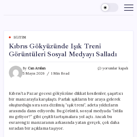
Skip
to
content
EĞITIM
Kıbrıs Gökyüzünde Işık Treni
Görüntüleri Sosyal Medyayı Salladı
Kıbrıs
By
Can Arslan
yorumlar kapalı
Gökyüzünde
5 Mayıs 2026
1 Min Read
Işık
Treni
Görüntüleri
Kıbrıs’ta Pazar gecesi gökyüzüne dikkat kesilenler, şaşırtıcı
Sosyal
bir manzarayla karşılaştı. Parlak ışıkların bir araya gelerek
Medyayı
Salladı
oluşturduğu sıra sıra dizilmiş “ışık treni”, adeta yıldızların
için
arasında dans ediyordu. Bu görüntü, sosyal medyada “İstila
mı geliyor?” gibi çeşitli tartışmalara yol açtı. Ancak bu
esrarengiz manzaranın arkasında yatan gerçek, çok daha
sıradan bir açıklama taşıyor.