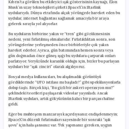
Kıbrıs’ta görülen bu etkileyici ışık gösterisinin kaynağı, Elon
Musk’ın uzay teknolojileri şirketi SpaceX’in Starlink
uydularıydı. Dünya etrafında alçak yörüngede hareket eden bu
uydular, internet bağlantısı sağlamak amacıyla bir araya
gelerek sırayla yol alıyorlar.
Bu uyduların birbirine yakın ve “tren” gibi gözükmesinin
nedeni, yeni fırlatılmış olmalarıdır. Fırlatıldıktan sonra, son
yörüngelerine yerleşmeden önce birbirleriyle çok yakın
hareket ederler. Ayrıca, gün batımından hemen sonra veya
gün doğmadan önce güneş ışığı bu uydulara çarparak onları
parlatıyor. Yeryüzünde karanlık olduğu için, bizler bu parlayan
uyduları bir “ışık zinciri” olarak algılıyoruz.
Sosyal medya kullanıcıları, bu alışılmadık görüntüyü
gördüklerinde “UFO istilası mı başladı?” gibi spekülasyonlarla
dolup taştı. Birçok kişi, “Bu gizli bir askeri operasyon mu?”
şeklindeki teorileri paylaşarak videolar yayınladı. Ancak
Starlink uyduları, artık gökyüzünün kalıcı bir parçası haline
geldi.
Eğer bu muhteşem manzarayı kaçırdıysanız endişelenmeyin;
SpaceX’in düzenli fırlatmaları sayesinde bir sonraki “ışık
şovu” için hala şansınız var. Tek yapmanız gereken, uygun