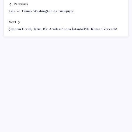
Previous
Lula ve Trump Washington’da Buluşuyor
Next
Şebnem Ferah, Uzun Bir Aradan Sonra İstanbul’da Konser Verecek!
SON YAZILAR
Hazine nakit gerçekleşmeleri 395,7 milyar TL açık
verdi
Huawei Mate 80 için 16GB RAM ve 1TB Model
Duyuruldu