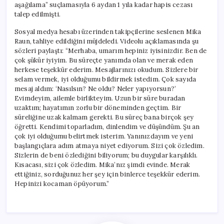
aşağılama” suçlamasıyla 6 aydan 1 yıla kadar hapis cezası
talep edilmişti.
Sosyal medya hesabı üzerinden takipçilerine seslenen Mika
Raun, tahliye edildiğini müjdeledi. Videolu açıklamasında şu
sözleri paylaştı: “Merhaba, umarım hepiniz iyisinizdir. Ben de
çok şükür iyiyim. Bu süreçte yanımda olan ve merak eden
herkese teşekkür ederim. Mesajlarınızı okudum. Sizlere bir
selam vermek, iyi olduğumu bildirmek istedim. Çok sayıda
mesaj aldım: ‘Nasılsın? Ne oldu? Neler yapıyorsun?’
Evimdeyim, ailemle birlikteyim. Uzun bir süre buradan
uzaktım; hayatımın zorlu bir döneminden geçtim. Bir
süreliğine uzak kalmam gerekti. Bu süreç bana birçok şey
öğretti. Kendimi toparladım, dinlendim ve düşündüm. Şu an
çok iyi olduğumu belirtmek isterim. Yanınızdayım ve yeni
başlangıçlara adım atmaya niyet ediyorum. Sizi çok özledim.
Sizlerin de beni özlediğini biliyorum; bu duygular karşılıklı.
Kısacası, sizi çok özledim. Mika’nız şimdi evinde. Merak
ettiğiniz, sorduğunuz her şey için binlerce teşekkür ederim.
Hepinizi kocaman öpüyorum.”