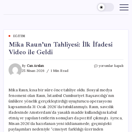
Skip
to
content
EĞITIM
Mika Raun’un Tahliyesi: İlk İfadesi
Video ile Geldi
Mika
By
Can Arslan
yorumlar kapalı
Raun’un
25 Nisan 2026
1 Min Read
Tahliyesi:
İlk
İfadesi
Mika Raun, kısa bir süre önce tahliye oldu. Sosyal medya
Video
fenomeni olan Raun, İstanbul Cumhuriyet Başsavcılığı’nın
ile
Geldi
ünlülere yönelik gerçekleştirdiği uyuşturucu operasyonu
için
kapsamında 31 Ocak 2026’da tutuklanmıştı. Raun, savcılık
ifadesinde Amsterdam’da yasaklı madde kullandığını kabul
etmiş ve yapılan testlerin sonuçları da pozitif çıkmıştı. Ayrıca,
Nisan 2026’da hazırlanan yeni iddianamede, geçmişteki
paylaşımları nedeniyle “cinsiyet farklılığı üzerinden