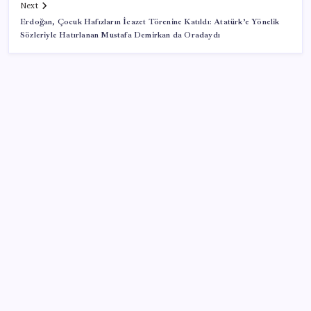
Next
Erdoğan, Çocuk Hafızların İcazet Törenine Katıldı: Atatürk’e Yönelik
Sözleriyle Hatırlanan Mustafa Demirkan da Oradaydı
SON YAZILAR
Suriye ve Rusya’dan tarihi mutabakat… Üsler eğitim
merkezi olacak
Netanyahu Gazze’de yine yan çizdi
Hanedanın görkemi müzayedede
Hattuşa’da tarihi kazı