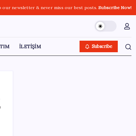
o our newsletter & never miss our best posts.
Subscribe Now!
TIM
İLETİŞİM
Subscribe
ı
SON YAZILAR
Türkiye’ye gelen turistler alışveriş yapmadı,
saçını yaptırdı!