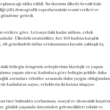
Fark
arşılanacağı iddia edildi. Bu durumu ülkede kronik hale
Etmiyor
liği (AB) demografik raporlarındaki resmi verileri ve
için
n gündeme getirdi.
 verilere göre, Letonya’daki kadın nüfusu, erkek
ladır. Ülkedeki istatistikler, her 100 kadına karşılık
, AB genelindeki nüfus ortalamasına kıyasla yaklaşık üç
aki belirgin dengenin sebeplerinin biyolojik ve yaşam
talama yaşam süresi, kadınlara göre belirgin şekilde daha
 sağlık sorunları erkekler arasında daha yaygın olduğundan
rde kadınların sayısı, erkeklerin iki katına ulaşıyor.
n partner bulmakta zorlanması, sosyal ve ekonomik hayatt
ar, günlük yaşamda üstesinden gelemedikleri teknik ve