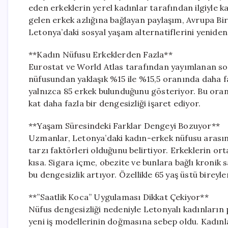
eden erkeklerin yerel kadınlar tarafından ilgiyle k
gelen erkek azlığına bağlayan paylaşım, Avrupa Bir
Letonya’daki sosyal yaşam alternatiflerini yenide
**Kadın Nüfusu Erkeklerden Fazla**
Eurostat ve World Atlas tarafından yayımlanan son
nüfusundan yaklaşık %15 ile %15,5 oranında daha faz
yalnızca 85 erkek bulunduğunu gösteriyor. Bu oran
kat daha fazla bir dengesizliği işaret ediyor.
**Yaşam Süresindeki Farklar Dengeyi Bozuyor**
Uzmanlar, Letonya’daki kadın-erkek nüfusu arasınd
tarzı faktörleri olduğunu belirtiyor. Erkeklerin or
kısa. Sigara içme, obezite ve bunlara bağlı kronik
bu dengesizlik artıyor. Özellikle 65 yaş üstü bireyle
**”Saatlik Koca” Uygulaması Dikkat Çekiyor**
Nüfus dengesizliği nedeniyle Letonyalı kadınları
yeni iş modellerinin doğmasına sebep oldu. Kadınl