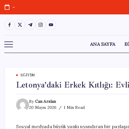
Skip
-
to
content
https://www.facebook.com/
https://twitter.com/
https://t.me/
https://www.instagram.com/
https://youtube.com/
ANA SAYFA
E
EĞITIM
Letonya’daki Erkek Kıtlığı: Ev
By
Can Arslan
20 Mayıs 2026
1 Min Read
Sosyal medyada büyük yankı uyandıran bir paylaşım