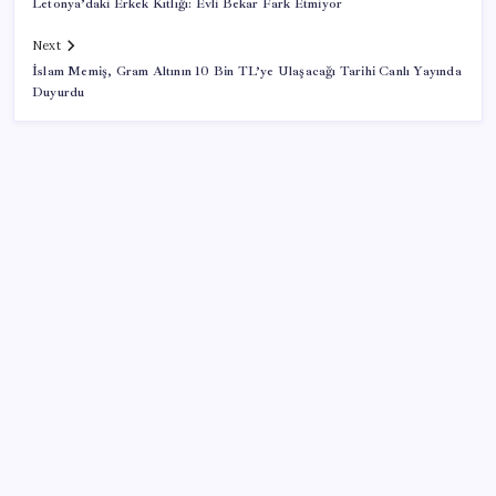
Letonya’daki Erkek Kıtlığı: Evli Bekar Fark Etmiyor
Next
İslam Memiş, Gram Altının 10 Bin TL’ye Ulaşacağı Tarihi Canlı Yayında
Duyurdu
SON YAZILAR
Sürekli maddi sorun yaşayan insanların beyni daha
çabuk yaşlanabiliyor: ‘Beyin de yoruluyor’
Ekran Kartı Fiyatlarına Zam Yolda: Yüzde 40’a Varan
Fiyat Artışı