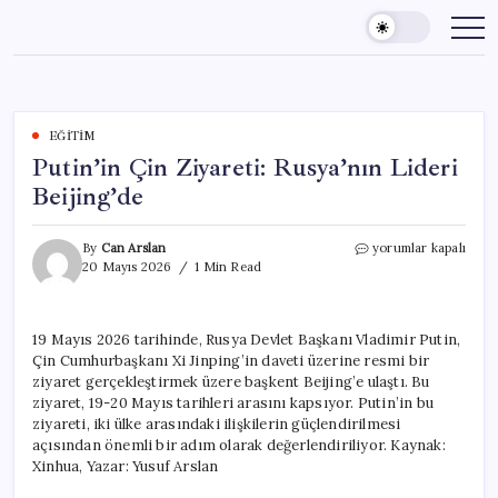
Skip
to
content
EĞITIM
Putin’in Çin Ziyareti: Rusya’nın Lideri
Beijing’de
Putin’in
By
Can Arslan
yorumlar kapalı
Çin
20 Mayıs 2026
1 Min Read
Ziyareti:
Rusya’nın
Lideri
19 Mayıs 2026 tarihinde, Rusya Devlet Başkanı Vladimir Putin,
Beijing’de
Çin Cumhurbaşkanı Xi Jinping’in daveti üzerine resmi bir
için
ziyaret gerçekleştirmek üzere başkent Beijing’e ulaştı. Bu
ziyaret, 19-20 Mayıs tarihleri arasını kapsıyor. Putin’in bu
ziyareti, iki ülke arasındaki ilişkilerin güçlendirilmesi
açısından önemli bir adım olarak değerlendiriliyor. Kaynak:
Xinhua, Yazar: Yusuf Arslan