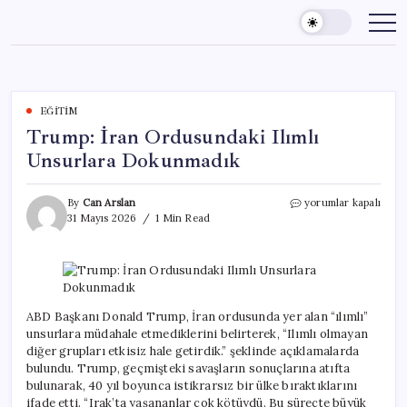
Skip
to
content
EĞITIM
Trump: İran Ordusundaki Ilımlı
Unsurlara Dokunmadık
Trump:
By
Can Arslan
yorumlar kapalı
İran
31 Mayıs 2026
1 Min Read
Ordusundaki
Ilımlı
Unsurlara
Dokunmadık
için
ABD Başkanı Donald Trump, İran ordusunda yer alan “ılımlı”
unsurlara müdahale etmediklerini belirterek, “Ilımlı olmayan
diğer grupları etkisiz hale getirdik.” şeklinde açıklamalarda
bulundu. Trump, geçmişteki savaşların sonuçlarına atıfta
bulunarak, 40 yıl boyunca istikrarsız bir ülke bıraktıklarını
ifade etti. “Irak’ta yaşananlar çok kötüydü. Bu süreçte büyük