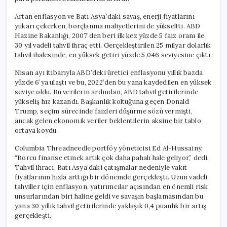
Artan enflasyon ve Batı Asya’daki savaş, enerji fiyatlarını
yukarı çekerken, borçlanma maliyetlerini de yükseltti. ABD
Hazine Bakanlığı, 2007’den beri ilk kez yüzde 5 faiz oranı ile
30 yıl vadeli tahvil ihraç etti. Gerçekleştirilen 25 milyar dolarlık
tahvil ihalesinde, en yüksek getiri yüzde 5,046 seviyesine çıktı.
Nisan ayı itibarıyla ABD’deki üretici enflasyonu yıllık bazda
yüzde 6’ya ulaştı ve bu, 2022’den bu yana kaydedilen en yüksek
seviye oldu. Bu verilerin ardından, ABD tahvil getirilerinde
yükseliş hız kazandı. Başkanlık koltuğuna geçen Donald
Trump, seçim sürecinde faizleri düşürme sözü vermişti,
ancak gelen ekonomik veriler beklentilerin aksine bir tablo
ortaya koydu.
Columbia Threadneedle portföy yöneticisi Ed Al-Hussainy,
“Borcu finanse etmek artık çok daha pahalı hale geliyor,” dedi.
Tahvil ihracı, Batı Asya’daki çatışmalar nedeniyle yakıt
fiyatlarının hızla arttığı bir dönemde gerçekleşti. Uzun vadeli
tahviller için enflasyon, yatırımcılar açısından en önemli risk
unsurlarından biri haline geldi ve savaşın başlamasından bu
yana 30 yıllık tahvil getirilerinde yaklaşık 0,4 puanlık bir artış
gerçekleşti.