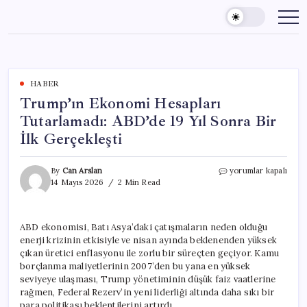
Skip
to
content
HABER
Trump’ın Ekonomi Hesapları
Tutarlamadı: ABD’de 19 Yıl Sonra Bir
İlk Gerçekleşti
Trump’ın
By
Can Arslan
yorumlar kapalı
Ekonomi
14 Mayıs 2026
2 Min Read
Hesapları
Tutarlamadı:
ABD’de
ABD ekonomisi, Batı Asya’daki çatışmaların neden olduğu
19
enerji krizinin etkisiyle ve nisan ayında beklenenden yüksek
Yıl
Sonra
çıkan üretici enflasyonu ile zorlu bir süreçten geçiyor. Kamu
Bir
borçlanma maliyetlerinin 2007’den bu yana en yüksek
İlk
seviyeye ulaşması, Trump yönetiminin düşük faiz vaatlerine
Gerçekleşti
rağmen, Federal Rezerv’in yeni liderliği altında daha sıkı bir
için
para politikası beklentilerini artırdı.