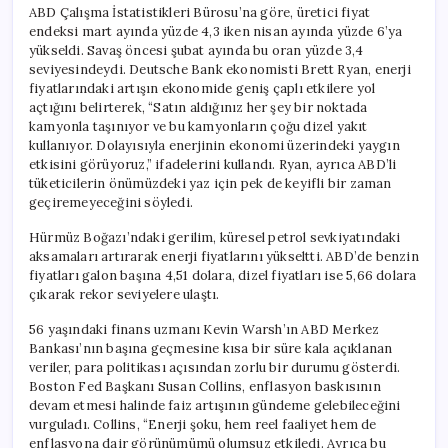
ABD Çalışma İstatistikleri Bürosu’na göre, üretici fiyat
endeksi mart ayında yüzde 4,3 iken nisan ayında yüzde 6’ya
yükseldi. Savaş öncesi şubat ayında bu oran yüzde 3,4
seviyesindeydi. Deutsche Bank ekonomisti Brett Ryan, enerji
fiyatlarındaki artışın ekonomide geniş çaplı etkilere yol
açtığını belirterek, “Satın aldığınız her şey bir noktada
kamyonla taşınıyor ve bu kamyonların çoğu dizel yakıt
kullanıyor. Dolayısıyla enerjinin ekonomi üzerindeki yaygın
etkisini görüyoruz,” ifadelerini kullandı. Ryan, ayrıca ABD’li
tüketicilerin önümüzdeki yaz için pek de keyifli bir zaman
geçiremeyeceğini söyledi.
Hürmüz Boğazı’ndaki gerilim, küresel petrol sevkiyatındaki
aksamaları artırarak enerji fiyatlarını yükseltti. ABD’de benzin
fiyatları galon başına 4,51 dolara, dizel fiyatları ise 5,66 dolara
çıkarak rekor seviyelere ulaştı.
56 yaşındaki finans uzmanı Kevin Warsh’ın ABD Merkez
Bankası’nın başına geçmesine kısa bir süre kala açıklanan
veriler, para politikası açısından zorlu bir durumu gösterdi.
Boston Fed Başkanı Susan Collins, enflasyon baskısının
devam etmesi halinde faiz artışının gündeme gelebileceğini
vurguladı. Collins, “Enerji şoku, hem reel faaliyet hem de
enflasyona dair görünümümü olumsuz etkiledi. Ayrıca bu