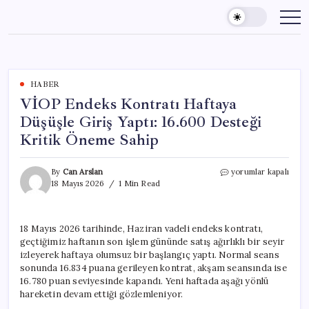
Skip
to
content
HABER
VİOP Endeks Kontratı Haftaya
Düşüşle Giriş Yaptı: 16.600 Desteği
Kritik Öneme Sahip
VİOP
By
Can Arslan
yorumlar kapalı
Endeks
18 Mayıs 2026
1 Min Read
Kontratı
Haftaya
Düşüşle
18 Mayıs 2026 tarihinde, Haziran vadeli endeks kontratı,
Giriş
geçtiğimiz haftanın son işlem gününde satış ağırlıklı bir seyir
Yaptı:
16.600
izleyerek haftaya olumsuz bir başlangıç yaptı. Normal seans
Desteği
sonunda 16.834 puana gerileyen kontrat, akşam seansında ise
Kritik
16.780 puan seviyesinde kapandı. Yeni haftada aşağı yönlü
Öneme
hareketin devam ettiği gözlemleniyor.
Sahip