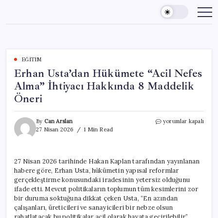
Skip
to
content
EĞITIM
Erhan Usta’dan Hükümete “Acil Nefes
Alma” İhtiyacı Hakkında 8 Maddelik
Öneri
Erhan
By
Can Arslan
yorumlar kapalı
Usta’dan
27 Nisan 2026
1 Min Read
Hükümete
“Acil
Nefes
27 Nisan 2026 tarihinde Hakan Kaplan tarafından yayınlanan
Alma”
habere göre, Erhan Usta, hükümetin yapısal reformlar
İhtiyacı
Hakkında
gerçekleştirme konusundaki iradesinin yetersiz olduğunu
8
ifade etti. Mevcut politikaların toplumun tüm kesimlerini zor
Maddelik
bir duruma soktuğuna dikkat çeken Usta, “En azından
Öneri
çalışanları, üreticileri ve sanayicileri bir nebze olsun
için
rahatlatacak bu politikalar acil olarak hayata geçirilebilir”