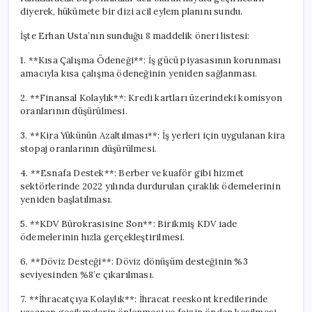
diyerek, hükümete bir dizi acil eylem planını sundu.
İşte Erhan Usta’nın sunduğu 8 maddelik öneri listesi:
1. **Kısa Çalışma Ödeneği**: İş gücü piyasasının korunması
amacıyla kısa çalışma ödeneğinin yeniden sağlanması.
2. **Finansal Kolaylık**: Kredi kartları üzerindeki komisyon
oranlarının düşürülmesi.
3. **Kira Yükünün Azaltılması**: İş yerleri için uygulanan kira
stopaj oranlarının düşürülmesi.
4. **Esnafa Destek**: Berber ve kuaför gibi hizmet
sektörlerinde 2022 yılında durdurulan çıraklık ödemelerinin
yeniden başlatılması.
5. **KDV Bürokrasisine Son**: Birikmiş KDV iade
ödemelerinin hızla gerçekleştirilmesi.
6. **Döviz Desteği**: Döviz dönüşüm desteğinin %3
seviyesinden %8’e çıkarılması.
7. **İhracatçıya Kolaylık**: İhracat reeskont kredilerinde