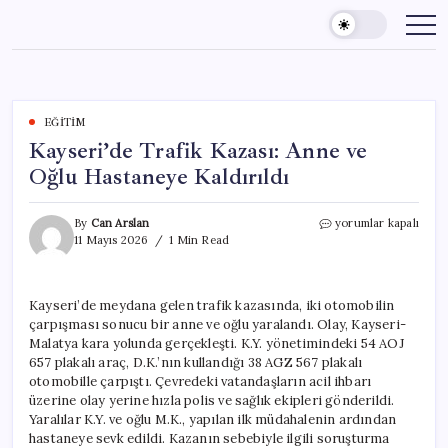
Skip
to
content
EĞITIM
Kayseri’de Trafik Kazası: Anne ve
Oğlu Hastaneye Kaldırıldı
Kayseri’de
By
Can Arslan
yorumlar kapalı
Trafik
11 Mayıs 2026
1 Min Read
Kazası:
Anne
ve
Kayseri’de meydana gelen trafik kazasında, iki otomobilin
Oğlu
çarpışması sonucu bir anne ve oğlu yaralandı. Olay, Kayseri-
Hastaneye
Kaldırıldı
Malatya kara yolunda gerçekleşti. K.Y. yönetimindeki 54 AOJ
için
657 plakalı araç, D.K.’nın kullandığı 38 AGZ 567 plakalı
otomobille çarpıştı. Çevredeki vatandaşların acil ihbarı
üzerine olay yerine hızla polis ve sağlık ekipleri gönderildi.
Yaralılar K.Y. ve oğlu M.K., yapılan ilk müdahalenin ardından
hastaneye sevk edildi. Kazanın sebebiyle ilgili soruşturma