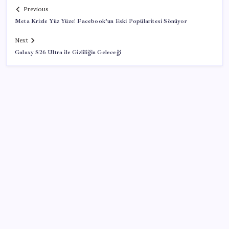
Previous
Meta Krizle Yüz Yüze! Facebook’un Eski Popülaritesi Sönüyor
Next
Galaxy S26 Ultra ile Gizliliğin Geleceği
SON YAZILAR
YÖKDİL/2 pazar günü yapılacak
Çerçeve yasa TBMM’de… Görüşmeler bugün
başlıyor: Saat belli oldu